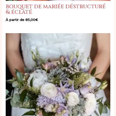
bouquet de mariée déstructuré
& éclaté
À partir de
85,00
€