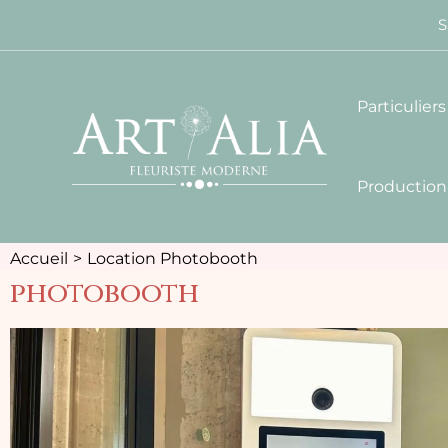
S
Particuliers
Production
Accueil
Location Photobooth
photobooth