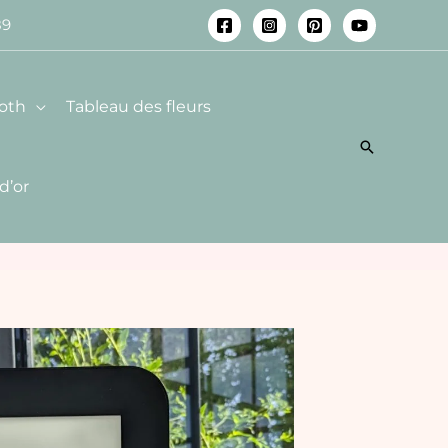
89
oth
Tableau des fleurs
 d’or