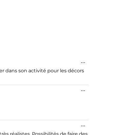
...
r dans son activité pour les décors
...
...
ès réalistes. Possibilités de faire des