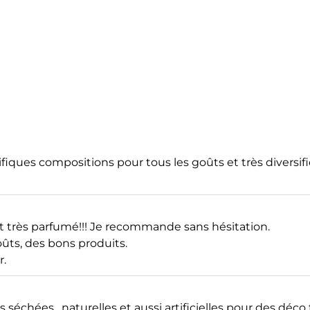
ques compositions pour tous les goûts et très diversifie
et très parfumé!!! Je recommande sans hésitation.
goûts, des bons produits.
r.
échées , naturelles et aussi artificielles pour des déco tr