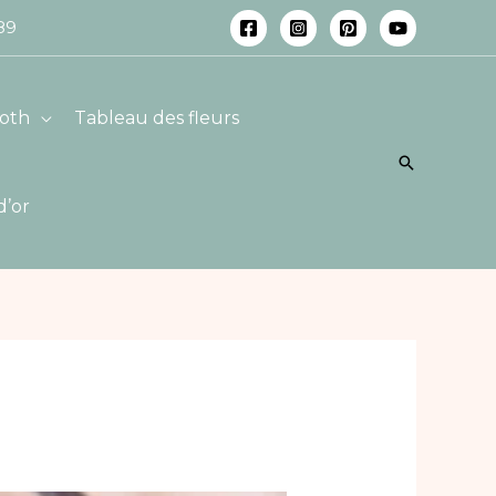
 89
oth
Tableau des fleurs
Recherch
d’or