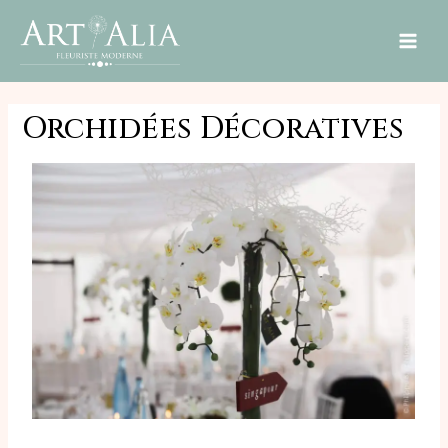
MAI
ME
Orchidées Décoratives