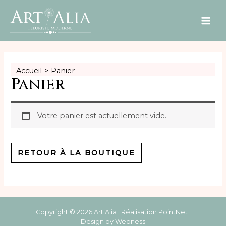
MAI
ME
Accueil
Panier
Panier
Votre panier est actuellement vide.
RETOUR À LA BOUTIQUE
Copyright © 2026 Art Alia | Réalisation
PointNet
|
Design by
Webness