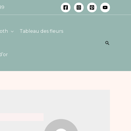
 89
oth
Tableau des fleurs
Recherch
d’or